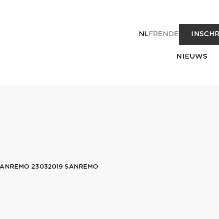
NL
FR
EN
DE
INSCHR
NIEUWS
SANREMO 23032019 SANREMO