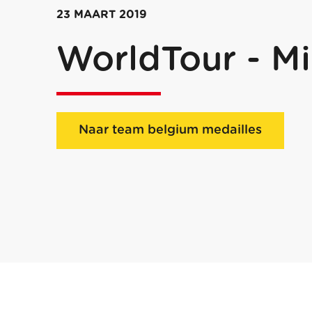
23 MAART 2019
WorldTour - M
Naar team belgium medailles