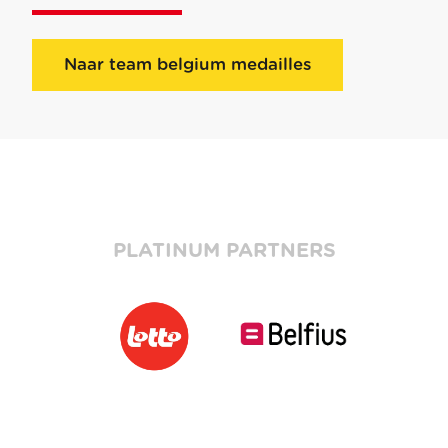
Naar team belgium medailles
PLATINUM PARTNERS