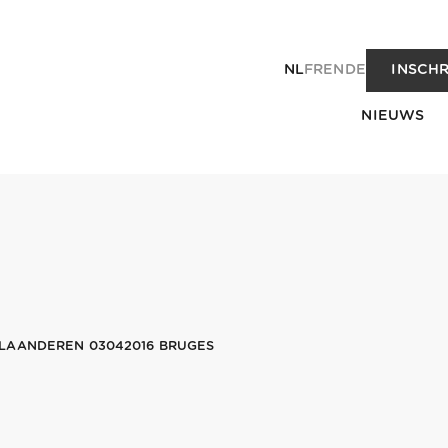
NL
FR
EN
DE
INSCHR
NIEUWS
LAANDEREN 03042016 BRUGES