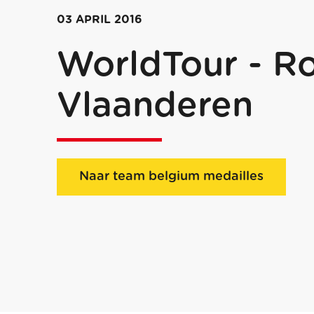
03 APRIL 2016
WorldTour - R
Vlaanderen
Naar team belgium medailles