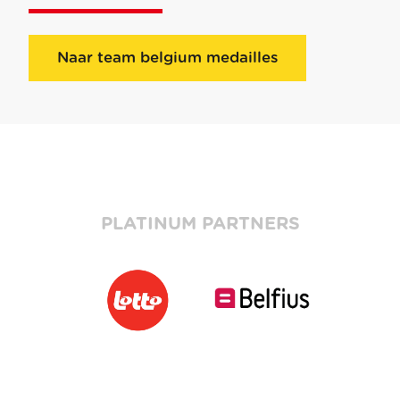
Naar team belgium medailles
PLATINUM PARTNERS