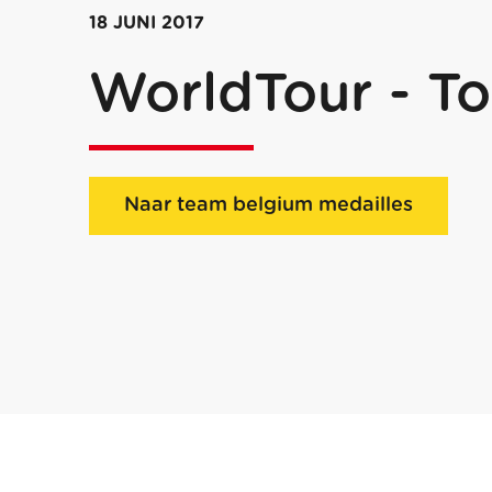
18 JUNI 2017
WorldTour - To
Naar team belgium medailles