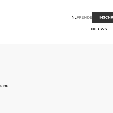
NL
FR
EN
DE
INSCHR
NIEUWS
IS MN