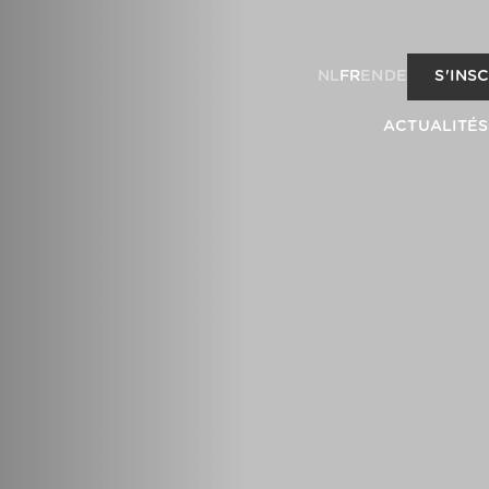
NL
FR
EN
DE
S'INS
ACTUALITÉS