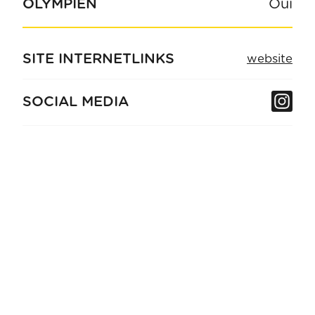
OLYMPIEN
Oui
SITE INTERNET
LINKS
website
In
SOCIAL MEDIA