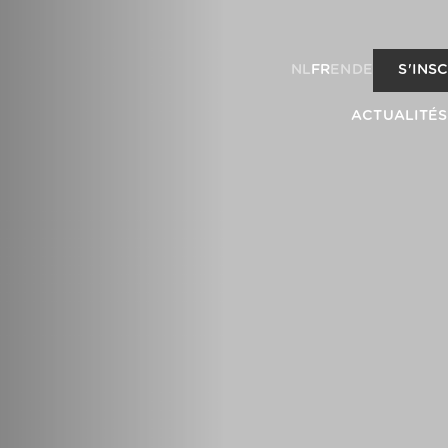
NL
FR
EN
DE
S'INS
ACTUALITÉS