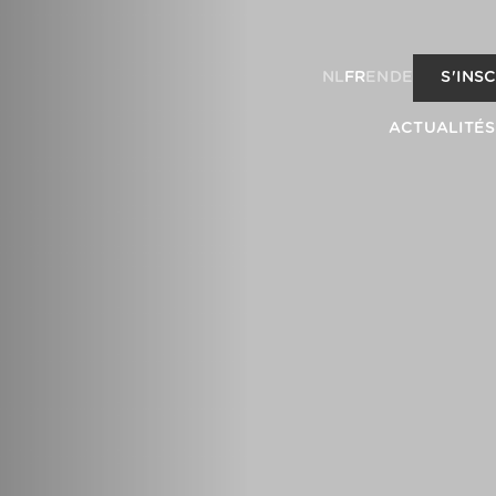
NL
FR
EN
DE
S'INS
ACTUALITÉS