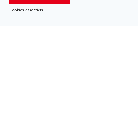
Cookies essentiels
Aucun résultat
Partners
PLATINUM PARTNERS