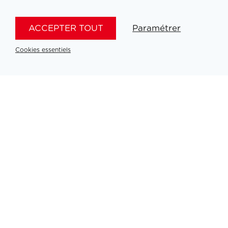
Filtrer medailles
ACCEPTER TOUT
Paramétrer
Cookies essentiels
Aucun résultat
Partners
PLATINUM PARTNERS