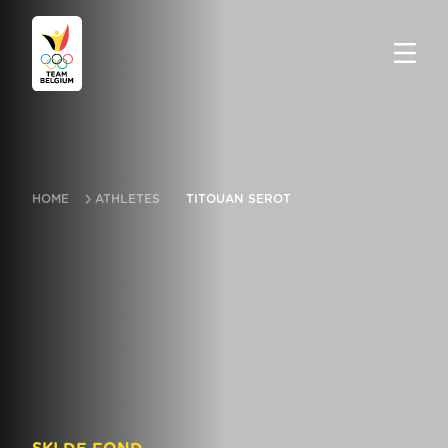
HOME
ATHLETES
TITOUAN SEROT