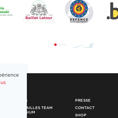
périence
lus
COIB
PRESSE
MÉDAILLES TEAM
CONTACT
BELGIUM
SHOP
PARTENAIRES