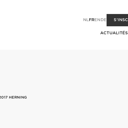
NL
FR
EN
DE
S'INS
ACTUALITÉS
017 HERNING