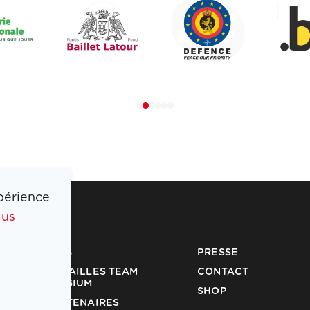
périence
lus
COIB
PRESSE
MÉDAILLES TEAM
CONTACT
BELGIUM
SHOP
PARTENAIRES