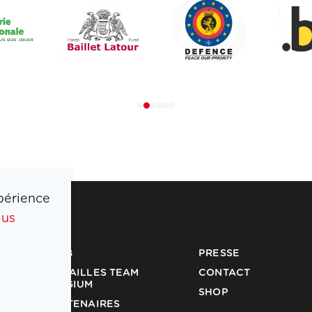
périence
lus
COIB
PRESSE
MÉDAILLES TEAM
CONTACT
BELGIUM
SHOP
PARTENAIRES