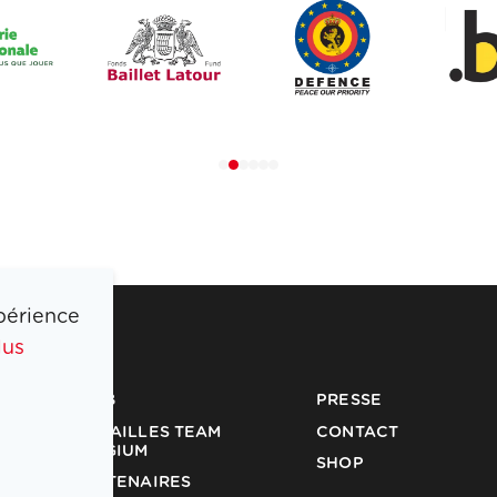
périence
lus
COIB
PRESSE
MÉDAILLES TEAM
CONTACT
BELGIUM
SHOP
PARTENAIRES