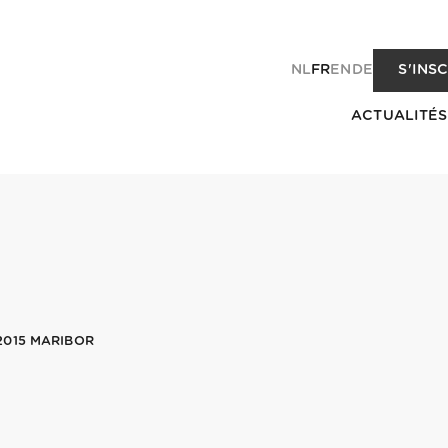
NL
FR
EN
DE
S'INS
ACTUALITÉS
015 MARIBOR