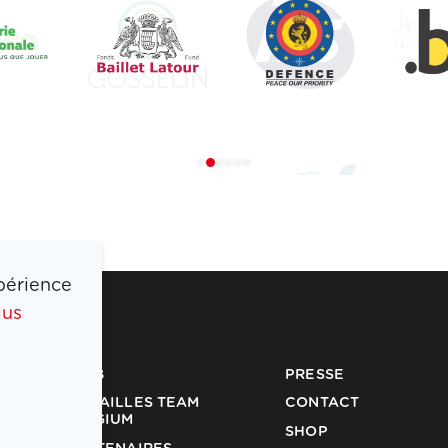
périence
lus
COIB
PRESSE
MÉDAILLES TEAM
CONTACT
BELGIUM
SHOP
PARTENAIRES