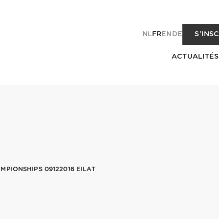
NL
FR
EN
DE
S'INS
ACTUALITÉS
PIONSHIPS 09122016 EILAT