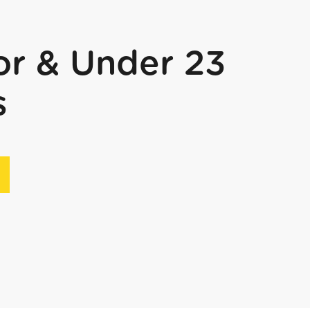
or & Under 23
s