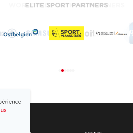
ELITE SPORT PARTNERS
périence
lus
COIB
PRESSE