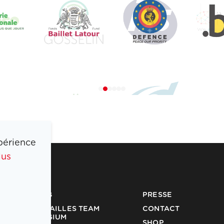
périence
lus
COIB
PRESSE
MÉDAILLES TEAM
CONTACT
BELGIUM
SHOP
PARTENAIRES