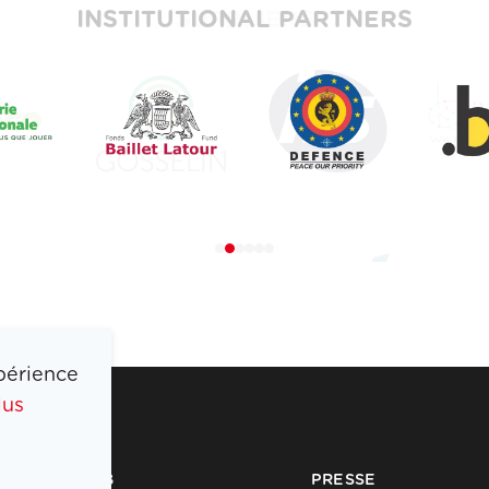
INSTITUTIONAL PARTNERS
périence
lus
COIB
PRESSE