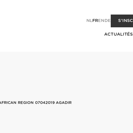
NL
FR
EN
DE
S'INS
ACTUALITÉS
 AFRICAN REGION 07042019 AGADIR