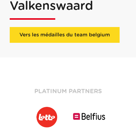
Valkenswaard
Vers les médailles du team belgium
PLATINUM PARTNERS