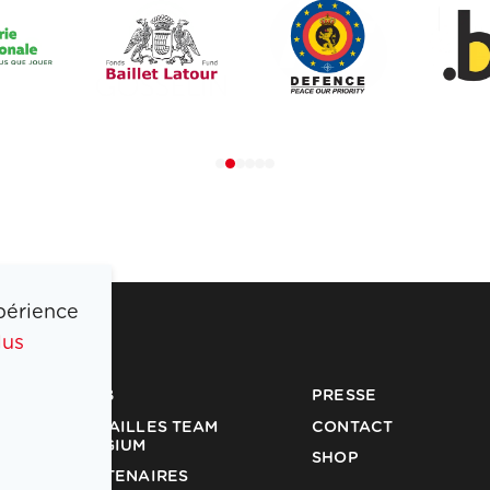
périence
lus
COIB
PRESSE
MÉDAILLES TEAM
CONTACT
BELGIUM
SHOP
PARTENAIRES