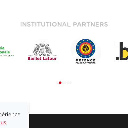
INSTITUTIONAL PARTNERS
périence
lus