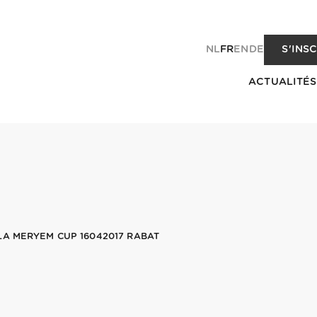
NL
FR
EN
DE
S'INS
ACTUALITÉS
LA MERYEM CUP 16042017 RABAT