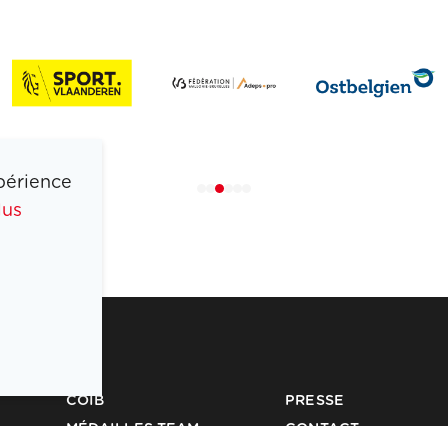
périence
lus
COIB
PRESSE
MÉDAILLES TEAM
CONTACT
BELGIUM