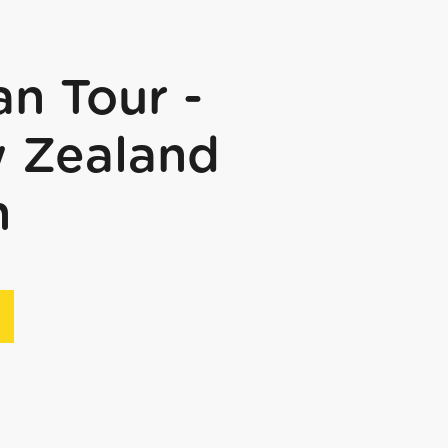
n Tour -
 Zealand
n