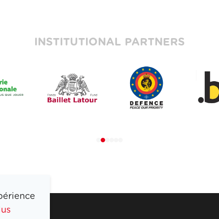
INSTITUTIONAL PARTNERS
périence
lus