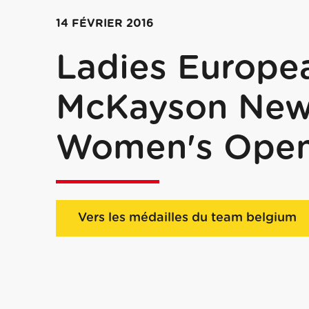
14 FÉVRIER 2016
Ladies Europea
McKayson New
Women's Ope
Vers les médailles du team belgium