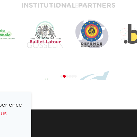
INSTITUTIONAL PARTNERS
périence
lus
COIB
PRESSE