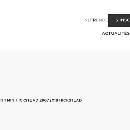
NL
FR
EN
DE
S'INS
ACTUALITÉS
N 1 MIN HICKSTEAD 29072018 HICKSTEAD