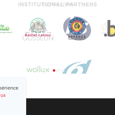
INSTITUTIONAL PARTNERS
SUPPLIERS
périence
lus
COIB
PRESSE