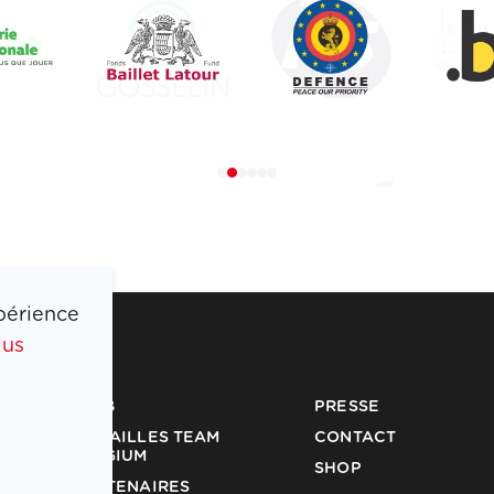
périence
lus
COIB
PRESSE
MÉDAILLES TEAM
CONTACT
BELGIUM
SHOP
PARTENAIRES