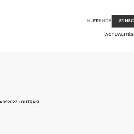
NL
FR
EN
DE
S'INS
ACTUALITÉS
4092022 LOUTRAKI