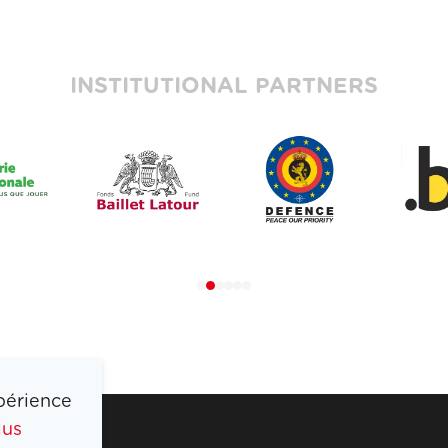
INSTITUTIONAL PARTNERS
périence
lus