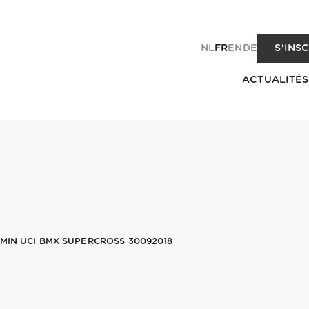
NL
FR
EN
DE
S'INS
ACTUALITÉS
MIN UCI BMX SUPERCROSS 30092018