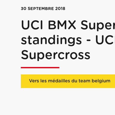
30 SEPTEMBRE 2018
UCI BMX Super
standings - U
Supercross
Vers les médailles du team belgium