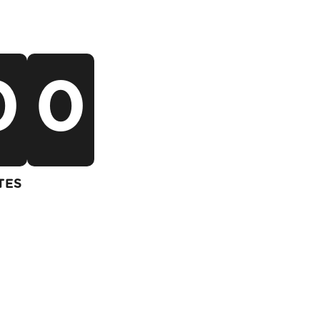
0
0
TES