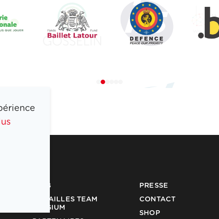
périence
lus
COIB
PRESSE
MÉDAILLES TEAM
CONTACT
BELGIUM
SHOP
PARTENAIRES