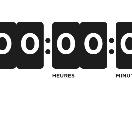
0
0
:
0
0
:
HEURES
MINU