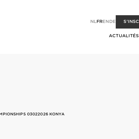
NL
FR
EN
DE
S'INS
ACTUALITÉS
MPIONSHIPS 03022026 KONYA