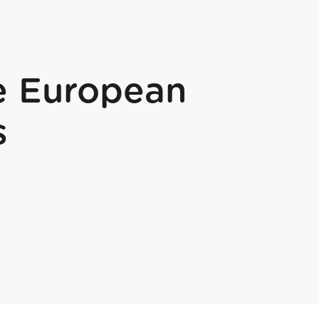
e European
s