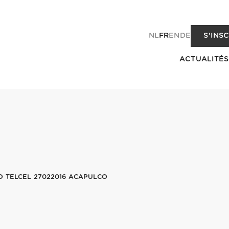
NL
FR
EN
DE
S'INS
ACTUALITÉS
O TELCEL 27022016 ACAPULCO