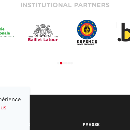
INSTITUTIONAL PARTNERS
périence
lus
COIB
PRESSE