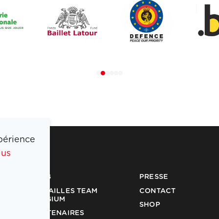
périence
lus
COIB
PRESSE
MÉDAILLES TEAM
CONTACT
BELGIUM
SHOP
PARTENAIRES