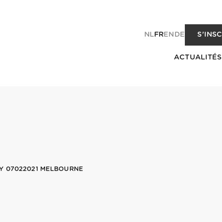
NL
FR
EN
DE
S'INS
ACTUALITÉS
Y 07022021 MELBOURNE