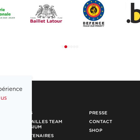
périence
lus
COIB
PRESSE
MÉDAILLES TEAM
CONTACT
BELGIUM
SHOP
PARTENAIRES