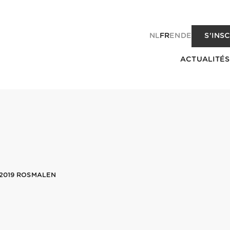
NL
FR
EN
DE
S'INS
ACTUALITÉS
62019 ROSMALEN