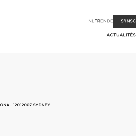
NL
FR
EN
DE
S'INS
ACTUALITÉS
IONAL 12012007 SYDNEY