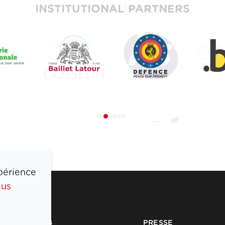
INSTITUTIONAL PARTNERS
périence
lus
COIB
PRESSE