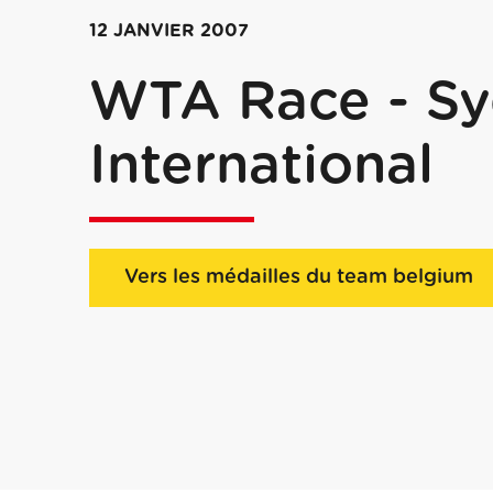
12 JANVIER 2007
WTA Race - S
International
Vers les médailles du team belgium