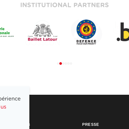
INSTITUTIONAL PARTNERS
périence
lus
COIB
PRESSE