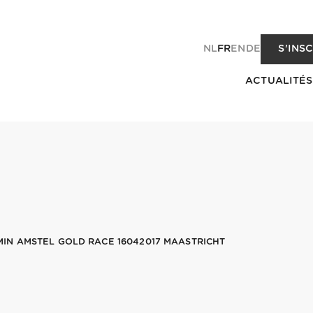
NL
FR
EN
DE
S'INS
ACTUALITÉS
N AMSTEL GOLD RACE 16042017 MAASTRICHT