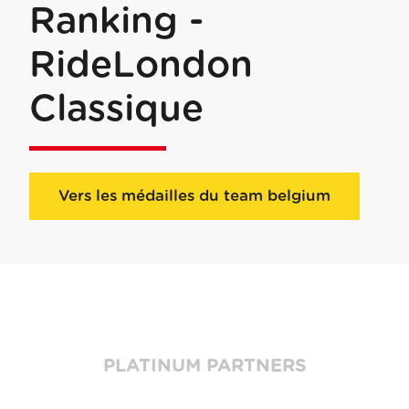
Ranking -
RideLondon
Classique
Vers les médailles du team belgium
PLATINUM PARTNERS