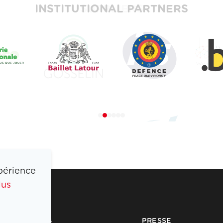
INSTITUTIONAL PARTNERS
périence
lus
COIB
PRESSE