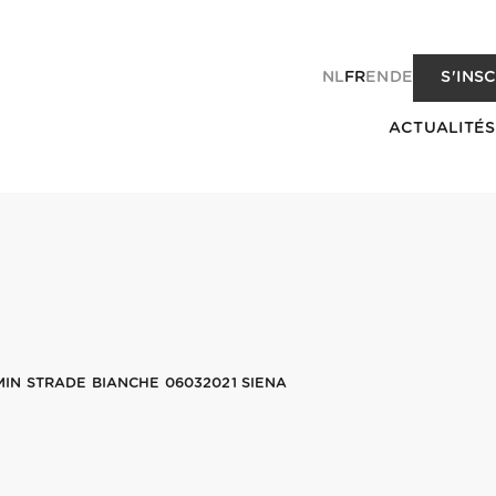
NL
FR
EN
DE
S'INS
ACTUALITÉS
N STRADE BIANCHE 06032021 SIENA