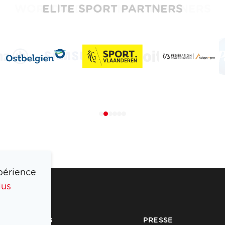
ELITE SPORT PARTNERS
périence
lus
COIB
PRESSE