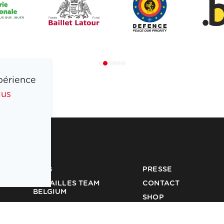
périence
lus
COIB
PRESSE
MÉDAILLES TEAM
CONTACT
BELGIUM
SHOP
PARTENAIRES
JOBS