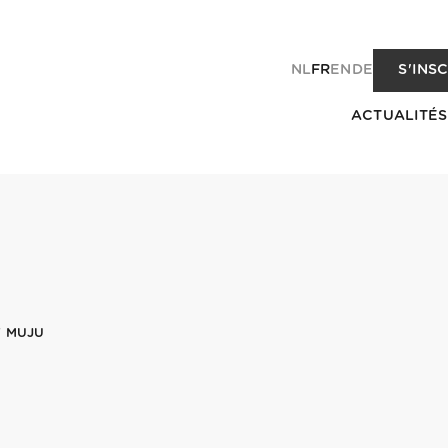
NL
FR
EN
DE
S'INS
ACTUALITÉS
7 MUJU