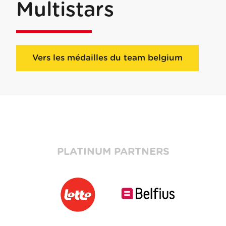
Multistars
Vers les médailles du team belgium
PLATINUM PARTNERS