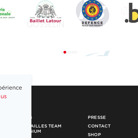
périence
lus
COIB
PRESSE
MÉDAILLES TEAM
CONTACT
BELGIUM
SHOP
PARTENAIRES