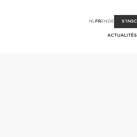
NL
FR
EN
DE
S'INS
ACTUALITÉS