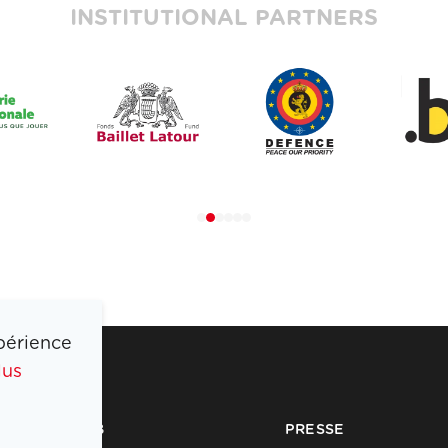
INSTITUTIONAL PARTNERS
périence
lus
COIB
PRESSE