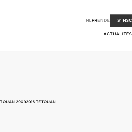
NL
FR
EN
DE
S'INS
ACTUALITÉS
ETOUAN 29092016 TETOUAN