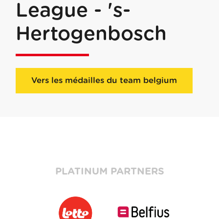
League - 's-
Hertogenbosch
Vers les médailles du team belgium
PLATINUM PARTNERS