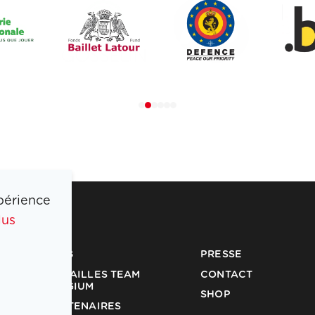
périence
lus
COIB
PRESSE
MÉDAILLES TEAM
CONTACT
BELGIUM
SHOP
PARTENAIRES