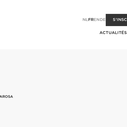
NL
FR
EN
DE
S'INS
ACTUALITÉS
 AROSA