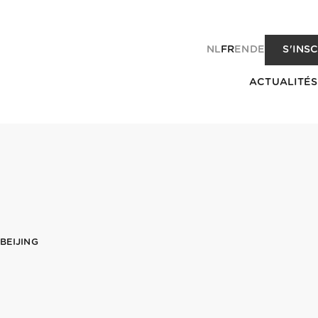
NL
FR
EN
DE
S'INS
ACTUALITÉS
BEIJING