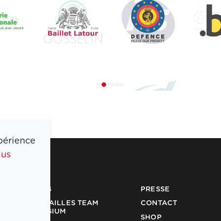
périence
lus
COIB
PRESSE
MÉDAILLES TEAM
CONTACT
BELGIUM
SHOP
PARTENAIRES