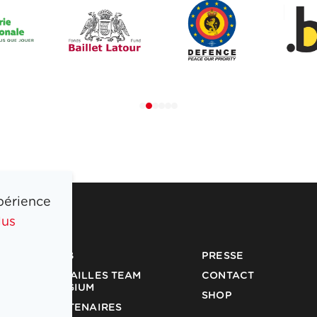
périence
lus
COIB
PRESSE
MÉDAILLES TEAM
CONTACT
BELGIUM
SHOP
PARTENAIRES