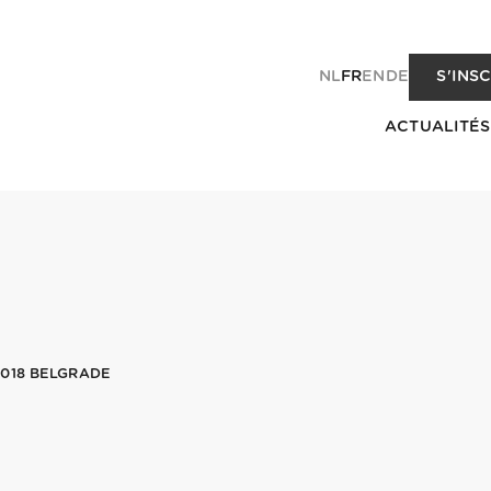
NL
FR
EN
DE
S'INS
ACTUALITÉS
018 BELGRADE