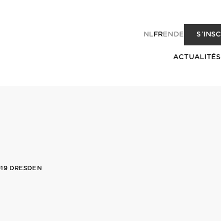
NL
FR
EN
DE
S'INS
ACTUALITÉS
19 DRESDEN