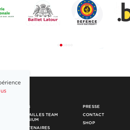
périence
lus
COIB
PRESSE
MÉDAILLES TEAM
CONTACT
BELGIUM
SHOP
PARTENAIRES