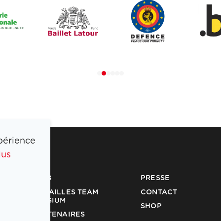
périence
lus
COIB
PRESSE
MÉDAILLES TEAM
CONTACT
BELGIUM
SHOP
PARTENAIRES