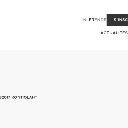
NL
FR
EN
DE
S'INS
ACTUALITÉS
32017 KONTIOLAHTI