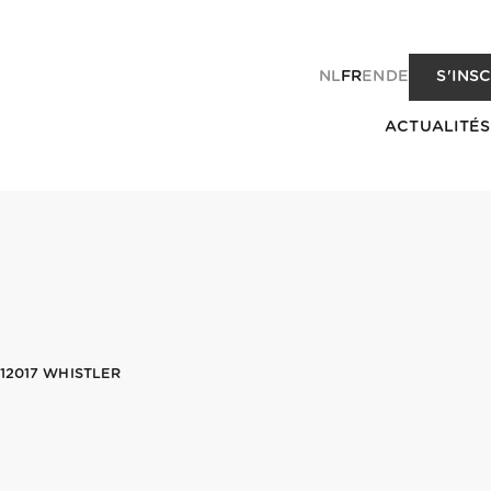
NL
FR
EN
DE
S'INS
ACTUALITÉS
12017 WHISTLER