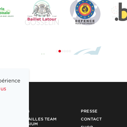
périence
lus
COIB
PRESSE
MÉDAILLES TEAM
CONTACT
BELGIUM
SHOP
PARTENAIRES