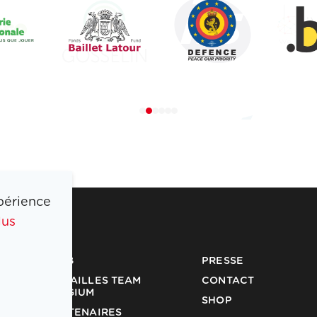
périence
lus
COIB
PRESSE
MÉDAILLES TEAM
CONTACT
BELGIUM
SHOP
PARTENAIRES